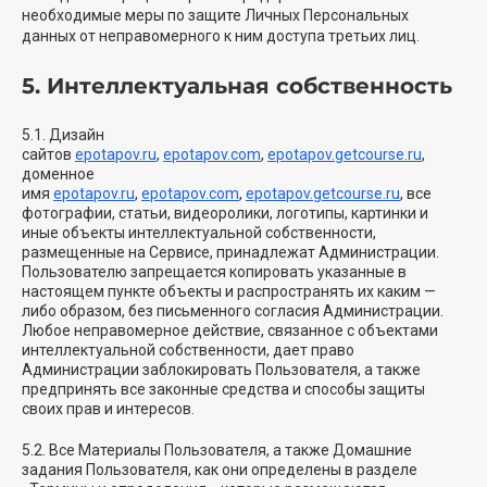
необходимые меры по защите Личных Персональных
данных от неправомерного к ним доступа третьих лиц.
5. Интеллектуальная собственность
5.1. Дизайн
сайтов
epotapov.ru
,
epotapov.com
,
epotapov.getcourse.ru
,
доменное
имя
epotapov.ru
,
epotapov.com
,
epotapov.getcourse.ru
, все
фотографии, статьи, видеоролики, логотипы, картинки и
иные объекты интеллектуальной собственности,
размещенные на Сервисе, принадлежат Администрации.
Пользователю запрещается копировать указанные в
настоящем пункте объекты и распространять их каким —
либо образом, без письменного согласия Администрации.
Любое неправомерное действие, связанное с объектами
интеллектуальной собственности, дает право
Администрации заблокировать Пользователя, а также
предпринять все законные средства и способы защиты
своих прав и интересов.
5.2. Все Материалы Пользователя, а также Домашние
задания Пользователя, как они определены в разделе