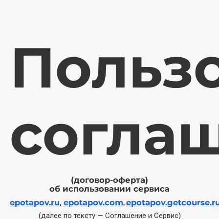
Польз
согла
(договор-оферта)
об использовании сервиса
epotapov.ru
epotapov.com
epotapov.getcourse.r
,
,
(далее по тексту — Соглашение и Сервис)