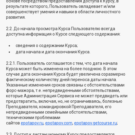
основе посредством предоставления доступа к Курсу, в
результате которого, Пользователь овладевает и/или
совершенствует умения и навыки в области личностного
развития.
2.2. До начала просмотра Курса Пользователю всегда
доступна информация о Курсе следующего содержания:
сведения о содержании Курса;
дата начала и дата окончания Курса.
2.2.1. Пользователь соглашается с тем, что дата начала
Курса может быть изменена на более позднюю. В этом
случае дата окончания Курса будет увеличена соразмерно
фактическому количеству дней переноса даты начала.
Указанные изменения сроков связаны с обстоятельствами
форс-мажора, т.е. непредвиденными обстоятельствами,
которые Администрация Сервиса не может предвидеть или
предотвратить, включая, но, не ограничиваясь, болезнью
Преподавателя, командировкой Преподавателя, его
непредвиденными семейными обстоятельствами,
техническими проблемами
сайтов
epotapov.ru
,
epotapov.com
,
epotapov.getcourse.ru
;
2.3. Доступ к дистанционному Курсу предоставляется